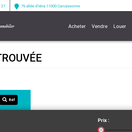
7 27
76 allée d'Iéna 11000 Carcassonne
Acheter
Vendre
Louer
TROUVÉE
Réf
Prix :